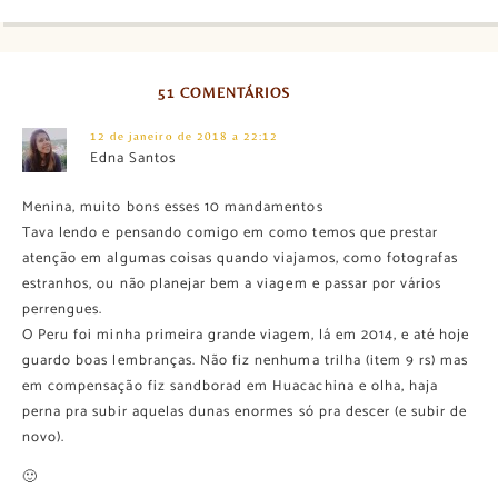
51 COMENTÁRIOS
12 de janeiro de 2018 a 22:12
Edna Santos
Menina, muito bons esses 10 mandamentos
Tava lendo e pensando comigo em como temos que prestar
atenção em algumas coisas quando viajamos, como fotografas
estranhos, ou não planejar bem a viagem e passar por vários
perrengues.
O Peru foi minha primeira grande viagem, lá em 2014, e até hoje
guardo boas lembranças. Não fiz nenhuma trilha (item 9 rs) mas
em compensação fiz sandborad em Huacachina e olha, haja
perna pra subir aquelas dunas enormes só pra descer (e subir de
novo).
🙂