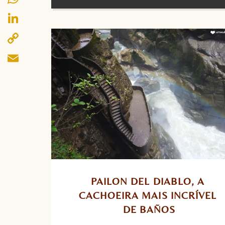
WhatsApp
LinkedIn
Copy
Link
Email
PAILON DEL DIABLO, A 
CACHOEIRA MAIS INCRÍVEL 
DE BAÑOS