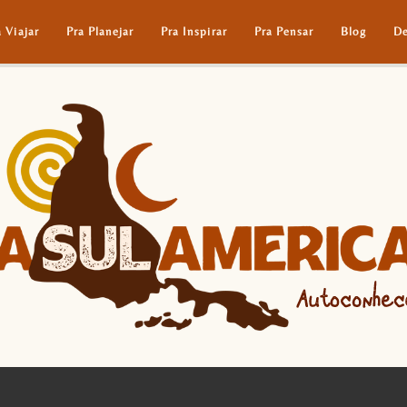
a Viajar
Pra Planejar
Pra Inspirar
Pra Pensar
Blog
De