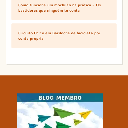
Como funciona um mochilão na prática – Os
bastidores que ninguém te conta
Circuito Chico em Bariloche de bicicleta por
conta própria