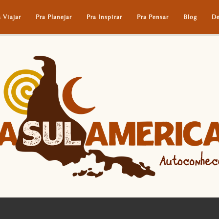
a Viajar
Pra Planejar
Pra Inspirar
Pra Pensar
Blog
De