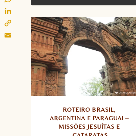
WhatsApp
LinkedIn
Copy
Link
Email
ROTEIRO BRASIL, 
ARGENTINA E PARAGUAI – 
MISSÕES JESUÍTAS E 
CATARATAS