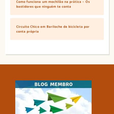
Como funciona um mochilão na prática – Os
bastidores que ninguém te conta
Circuito Chico em Bariloche de bicicleta por
conta própria