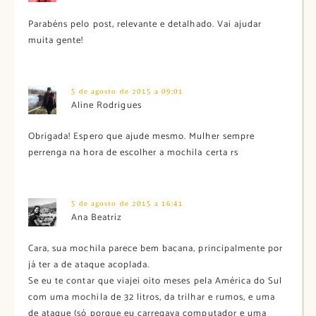
Parabéns pelo post, relevante e detalhado. Vai ajudar
muita gente!
5 de agosto de 2015 a 09:01
Aline Rodrigues
Obrigada! Espero que ajude mesmo. Mulher sempre
perrenga na hora de escolher a mochila certa rs
5 de agosto de 2015 a 16:41
Ana Beatriz
Cara, sua mochila parece bem bacana, principalmente por
já ter a de ataque acoplada.
Se eu te contar que viajei oito meses pela América do Sul
com uma mochila de 32 litros, da trilhar e rumos, e uma
de ataque (só porque eu carregava computador e uma