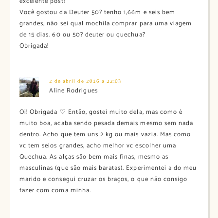
excelente post!
Você gostou da Deuter 50? tenho 1,66m e seis bem
grandes, não sei qual mochila comprar para uma viagem
de 15 dias. 60 ou 50? deuter ou quechua?
Obrigada!
2 de abril de 2016 a 22:03
Aline Rodrigues
Oi! Obrigada ♡ Então, gostei muito dela, mas como é
muito boa, acaba sendo pesada demais mesmo sem nada
dentro. Acho que tem uns 2 kg ou mais vazia. Mas como
vc tem seios grandes, acho melhor vc escolher uma
Quechua. As alças são bem mais finas, mesmo as
masculinas (que são mais baratas). Experimentei a do meu
marido e consegui cruzar os braços, o que não consigo
fazer com coma minha.