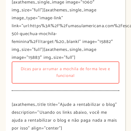
[axathemes_single_image image=”1060″
img_size=”full”][axathemes_single_image
image_type=”image-link”
link=”url:https%3A%2F%2Fumasulamericana.com%2Fesc
50l-quechua-mochila-
feminina%2F||target:%20_blank|” image=”15882″
img_size=”full”][axathemes_single_image
image=”15883″ img_size=”full”]
Dicas para arrumar a mochila de forma leve e
funcional
[axathemes_title title=”Ajude a rentabilizar o blog”
description=”Usando os links abaixo, você me
ajuda a rentabilizar o blog e não paga nada a mais
por isso” align=”center”]