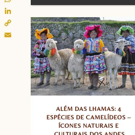
WhatsApp
LinkedIn
Copy
Link
Email
ALÉM DAS LHAMAS: 4 
ESPÉCIES DE CAMELÍDEOS – 
ÍCONES NATURAIS E 
CULTURAIS DOS ANDES