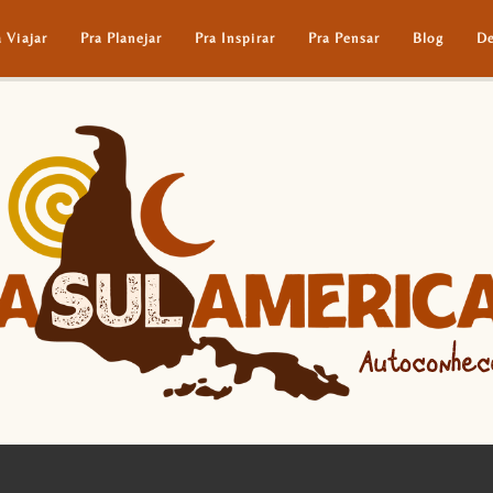
a Viajar
Pra Planejar
Pra Inspirar
Pra Pensar
Blog
De