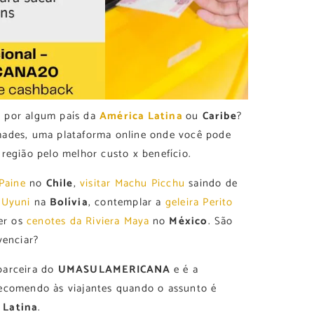
 por algum país da
América Latina
ou
Caribe
?
mades, uma plataforma online onde você pode
região pelo melhor custo x benefício.
 Paine
no
Chile
,
visitar Machu Picchu
saindo de
 Uyuni
na
Bolívia
, contemplar a
geleira Perito
er os
cenotes da Riviera Maya
no
México
. São
venciar?
parceira do
UMASULAMERICANA
e é a
recomendo às viajantes quando o assunto é
 Latina
.