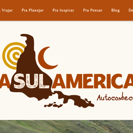
a Viajar
Pra Planejar
Pra Inspirar
Pra Pensar
Blog
De