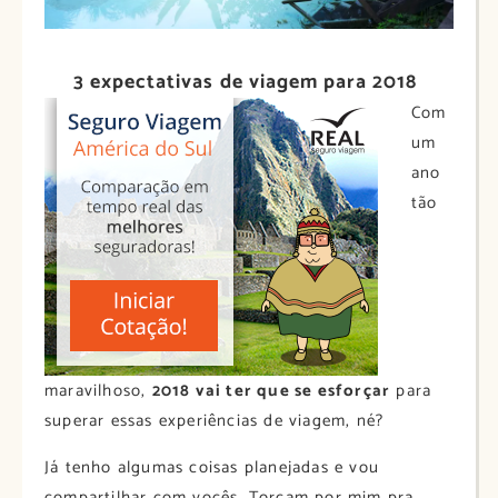
3 expectativas de viagem para 2018
Com
um
ano
tão
maravilhoso,
2018 vai ter que se esforçar
para
superar essas experiências de viagem, né?
Já tenho algumas coisas planejadas e vou
compartilhar com vocês. Torçam por mim pra