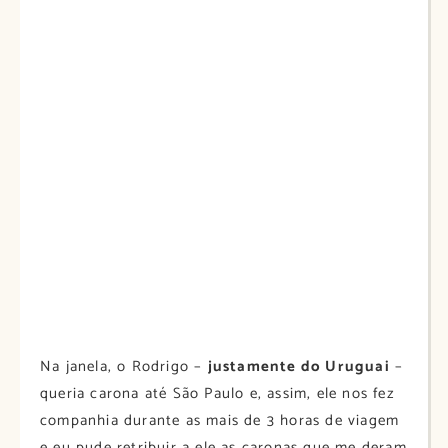
Na janela, o Rodrigo –
justamente do Uruguai
–
queria carona até São Paulo e, assim, ele nos fez
companhia durante as mais de 3 horas de viagem
e eu pude retribuir a ele as caronas que me deram