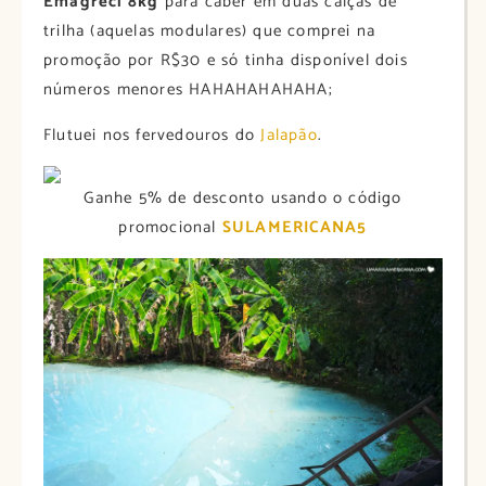
Emagreci 8kg
para caber em duas calças de
trilha (aquelas modulares) que comprei na
promoção por R$30 e só tinha disponível dois
números menores HAHAHAHAHAHA;
Flutuei nos fervedouros do
Jalapão
.
Ganhe 5% de desconto usando o código
promocional
SULAMERICANA5