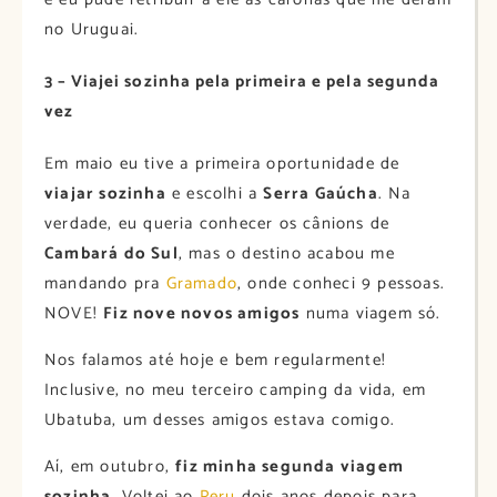
no Uruguai.
3 – Viajei sozinha pela primeira e pela segunda
vez
Em maio eu tive a primeira oportunidade de
viajar sozinha
e escolhi a
Serra Gaúcha
. Na
verdade, eu queria conhecer os cânions de
Cambará do Sul
, mas o destino acabou me
mandando pra
Gramado
, onde conheci 9 pessoas.
NOVE!
Fiz nove novos amigos
numa viagem só.
Nos falamos até hoje e bem regularmente!
Inclusive, no meu terceiro camping da vida, em
Ubatuba, um desses amigos estava comigo.
Aí, em outubro,
fiz minha segunda viagem
sozinha
. Voltei ao
Peru
dois anos depois para