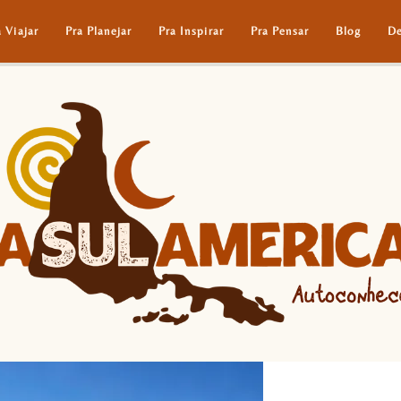
a Viajar
Pra Planejar
Pra Inspirar
Pra Pensar
Blog
De