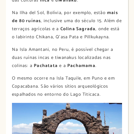
das culturas
inca
e
tiwanaku
.
Na Ilha del Sol, Bolívia, por exemplo, estão
mais
de 80 ruínas
, inclusive uma do século 15. Além de
terraços agrícolas e a
Colina Sagrada
, onde está
o labirinto Chikana, Q’asa Pata e Pillkukayna.
Na Isla Amantani, no Peru, é possível chegar a
duas ruínas incas e tiwanakus localizadas nas
colinas: a
Pachatata
e a
Pachamama
.
O mesmo ocorre na Isla Taquile, em Puno e em
Copacabana. São vários sítios arqueológicos
espalhados no entorno do Lago Titicaca.