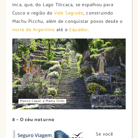
inca, que, do Lago Titicaca, se espalhou para
Cusco e região do
Vale Sagrado
, construindo
Machu Picchu, além de conquistar povos desde o
norte da Argentina
até o
Equador
.
Manco Capac e Mama Ocllo
8 – O céu noturno
Se você