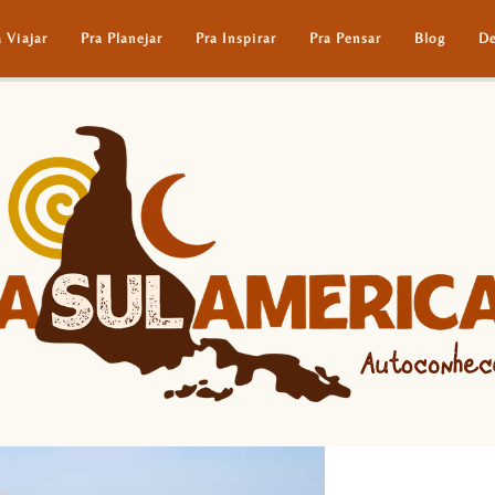
a Viajar
Pra Planejar
Pra Inspirar
Pra Pensar
Blog
De