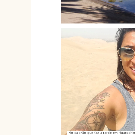
No calorão que faz a tarde em Huacachi