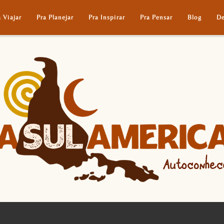
a Viajar
Pra Planejar
Pra Inspirar
Pra Pensar
Blog
De