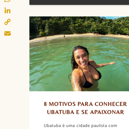
WhatsApp
LinkedIn
Copy
Link
Email
8 MOTIVOS PARA CONHECER 
UBATUBA E SE APAIXONAR
Ubatuba é uma cidade paulista com