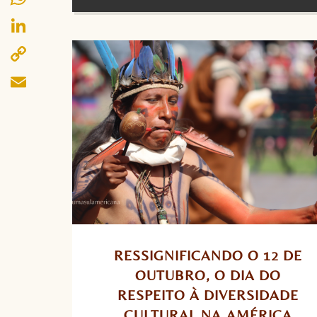
WhatsApp
LinkedIn
Copy
Link
Email
RESSIGNIFICANDO O 12 DE 
OUTUBRO, O DIA DO 
RESPEITO À DIVERSIDADE 
CULTURAL NA AMÉRICA 