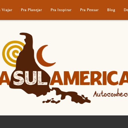
a Viajar
Pra Planejar
Pra Inspirar
Pra Pensar
Blog
De