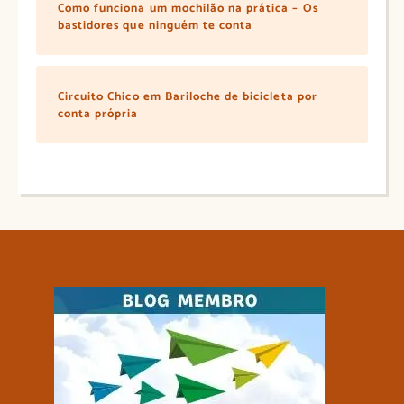
Como funciona um mochilão na prática – Os
bastidores que ninguém te conta
Circuito Chico em Bariloche de bicicleta por
conta própria